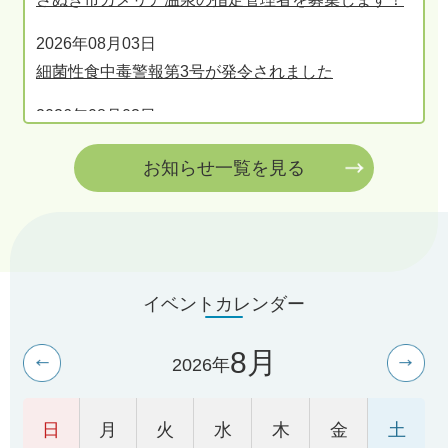
2026年08月03日
細菌性食中毒警報第3号が発令されました
2026年08月03日
令和8年度 さぬき市議会 行政視察報告
お知らせ一覧を見る
2026年08月02日
令和8年熊本地震災害義援金の受付について
2026年08月02日
フードドライブ活動イベントの開催について
イベントカレンダー
2026年08月02日
8
月
男女共同参画セミナー（図書館かしきり! お父さんと
2026
年
いっしょに たんていになろう!） を開催します
日
月
火
水
木
金
土
2026年07月31日