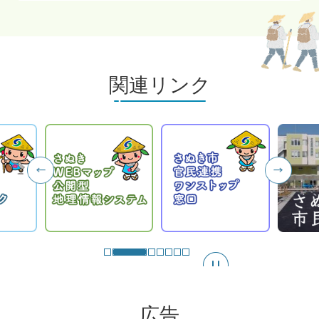
関連リンク
スラ
イド
を停
止
広告