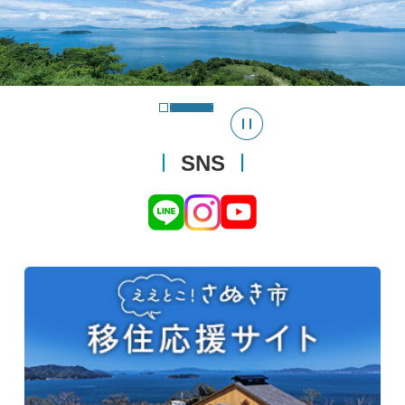
スラ
イド
を停
SNS
止