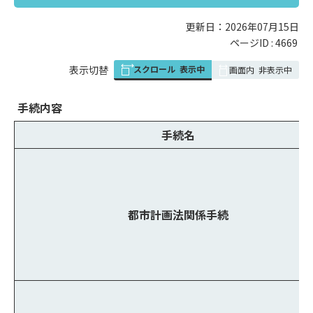
更新日：2026年07月15日
ページID :
4669
スクロール
表示中
表
表示切替
画面内
非表示中
組
み
手続内容
の
手続名
都市計画法関係手続